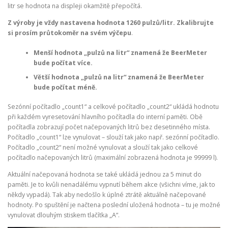
litr se hodnota na displeji okamžitě přepočítá.
Z výroby je vždy nastavena hodnota 1260 pulzů/litr. Zkalibrujte
si prosím průtokoměr na svém výčepu
.
Menší hodnota „pulzů na litr“ znamená že BeerMeter
bude počítat více.
Větší hodnota „pulzů na litr“ znamená že BeerMeter
bude počítat méně.
Sezónní počítadlo „count1“ a celkové počítadlo „count2“ ukládá hodnotu
při každém vyresetování hlavního počítadla do interní paměti. Obě
počítadla zobrazují počet načepovaných litrů bez desetinného místa.
Počítadlo „count1“ lze vynulovat – slouží tak jako např. sezónní počítadlo.
Počítadlo „count2“ není možné vynulovat a slouží tak jako celkové
počítadlo načepovaných litrů (maximální zobrazená hodnota je 99999 l).
Aktuální načepovaná hodnota se také ukládá jednou za 5 minut do
paměti. Je to kvůli nenadálému vypnutí během akce (všichni víme, jak to
někdy vypadá). Tak aby nedošlo k úplné ztrátě aktuálně načepované
hodnoty. Po spuštění je načtena poslední uložená hodnota – tu je možné
vynulovat dlouhým stiskem tlačítka „A“.