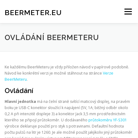
Přeskočit
na
BEERMETER.EU
Menu
obsah
BEERMETER
OBJEDNÁVKY
FACEBOOK
OVLÁDÁNÍ BEERMETERU
INSTAGRAM
ODESÍLÁNÍ DAT NA CLOUD
VERZE
Ke každému BeerMeteru je vždy přiložen návod v papírové podobně.
Návod ke konkrétní verzi je možné stáhnout na stránce
Verze
BeerMeteru
.
O WEBU
Ovládání
Hlavní jednotka
má na čelní straně svítící maticový displej, na pravém
boku je USB-C konektor sloužící k napájení (5V, 1A; běžný odběr okolo
0,2 A při intenzitě displeje 3) a konektor Jack 3,5 mm prostřednictvím
kterého se připojí průtokoměr. U dodávaného
průtokoměru YF-S301
výrobce deklaruje použití pro styk s potravinami. Defaultní hodnota
počtu pulzů na litr je 1260. Je ale možné použít jakýkoliv jiný průtokoměr