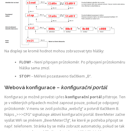
Na displeji se kromě hodnot mohou zobrazovat tyto hlášky:
FLOW!
– Není připojen průtokoměr. Po připojení průtokoměru
hláška sama zmizí.
STOP!
– Měření pozastaveno tlačítkem „B“.
Webová konfigurace –
konfigurační portál
Konfiguraci je možné provést i přes
konfigurační portál
přístroje. Ten
je v některých případech možné zapnout pouze, pokud je odpojený
průtokoměr. V menu se zvolí položka „webcfg“ a potvrdí tlačítkem B.
Nápis „>>>CFG“ signalizuje aktivní konfigurační portál. BeerMeter začne
vysílat WiFi se jménem „BeerMeterCfg“, ke které je potřeba připojit se
např. telefonem. Stránka by se měla zobrazit automaticky, pokud se tak