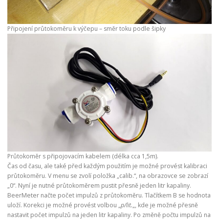
Připojení průtokoměru k výčepu – směr toku podle šipky
Průtokoměr s připojovacím kabelem (délka cca 1,5m).
Čas od času, ale také před každým použitím je možné provést kalibraci
průtokoměru. V menu se zvolí položka „calib.“, na obrazovce se zobrazí
„0“. Nyní je nutné průtokoměrem pustit přesně jeden litr kapaliny.
BeerMeter načte počet impulzů z průtokoměru. Tlačítkem B se hodnota
uloží. Korekci je možné provést volbou „
p/lit.
„, kde je možné přesně
nastavit počet impulzů na jeden litr kapaliny. Po změně počtu impulzů na