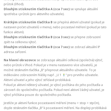
průtok (l/hod).
Dlouhým stisknutím tlačítka A (cca 7 sec)
se vynuluje aktuální
spotřeba i průtok (pro aktivního uživatele).
Krátkým stisknutím tlačítka B
se přepíná aktivní uživatel (pokud je
nastaven počet uživatelů v menu), nebo pozastaví měření (pokud je tato
funkce aktivní).
Dlouhým stisknutím tlačítka B (cca 3 sec)
se přepne zobrazení
zpět na celkovou výtoč.
Dlouhým stisknutím tlačítka B (cca 7 sec)
se zobrazí aktuální IP
adresa zařízení.
Na hlavní obrazovce
se zobrazuje aktuální celková (společná) výtoč,
nebo průtok v l/hod. Pokud je v menu nastaveno více uživatelů, je
možné stisknutím tlačítka „B“ přepnout aktuálního uživatele. To je
indikováno zobrazením hlášky např. „U 1
“ pro prvního uživatele.
Aktivní uživatel a jeho výtoč střídavě problikává.
Pokud je aktivní některý uživatel, je výtoč počítána do jeho počítadla a
zároveň do společného počítadla. Pokud není aktivní žádný uživatel, je
výtoč přičítána pouze do společného počítadla.
Jestliže je aktivní funkce pozastavení měření (menu > stop > stpOn),
dojde stisknutím tlačítka „B“ k pozastavení měření. Na displeji problikává