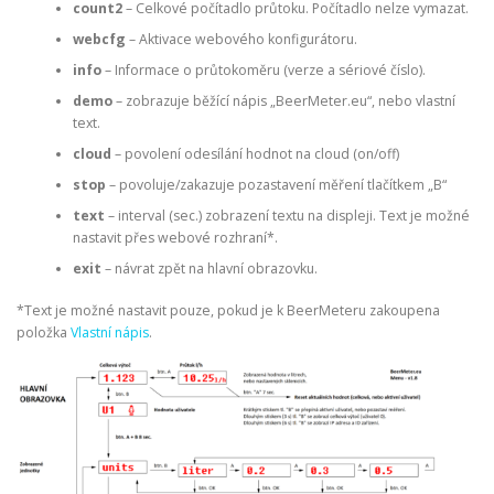
count2
– Celkové počítadlo průtoku. Počítadlo nelze vymazat.
webcfg
– Aktivace webového konfigurátoru.
info
– Informace o průtokoměru (verze a sériové číslo).
demo
– zobrazuje běžící nápis „BeerMeter.eu“, nebo vlastní
text.
cloud
– povolení odesílání hodnot na cloud (on/off)
stop
– povoluje/zakazuje pozastavení měření tlačítkem „B“
text
– interval (sec.) zobrazení textu na displeji. Text je možné
nastavit přes webové rozhraní*.
exit
– návrat zpět na hlavní obrazovku.
*Text je možné nastavit pouze, pokud je k BeerMeteru zakoupena
položka
Vlastní nápis
.