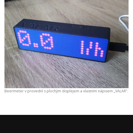
Beermeter v provední s plochým displejem a vlastním nápisem „VALAR“.