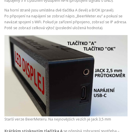
napájený 5 V s pulzním výstupem NPN (propojení signálu s GND).
Na horní straně jsou umístěna dvě tlačítka A (levé) a B/OK (pravé).
Po připojení na napájení se zobrazí nápis „BeerMeter.eu“ a pokusí se
navázat spojení s WiFi. Pokud je zařízení připojeno, zobrazí se IP adresa.
Poté se zobrazí celková výtoč (poslední uložená hodnota).
Starší verze BeerMeteru. Na nejnovějších vezích je Jack 3,5 mm
Krátkým stisknutím tlačítka A
se přepíná zobrazení spotřeba –