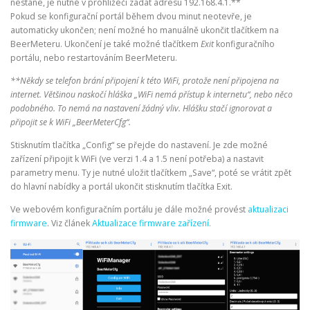
nestane, je nutné v prohlížeči zadat adresu 192.168.4.1.**
Pokud se konfigurační portál během dvou minut neotevře, je
automaticky ukončen; není možné ho manuálně ukončit tlačítkem na
BeerMeteru. Ukončení je také možné tlačítkem
Exit
konfiguračního
portálu, nebo restartováním BeerMeteru.
**Někdy se telefon brání připojení k této WiFi, protože není připojena na
internet. Většinou naskočí hláška „WiFi nemá přístup k internetu“, nebo něco
podobného. To nemá na nastavení žádný vliv. Hlášku stačí ignorovat a
připojit se k WiFi „BeerMeterCfg“.
Stisknutím tlačítka „Config“ se přejde do nastavení. Je zde možné
zařízení připojit k WiFi (ve verzi 1.4 a 1.5 není potřeba) a nastavit
parametry menu. Ty je nutné uložit tlačítkem „Save“, poté se vrátit zpět
do hlavní nabídky a portál ukončit stisknutím tlačítka Exit.
Ve webovém konfiguračním portálu je dále možné provést
aktualizaci
firmware
. Viz článek
Aktualizace firmware zařízení.