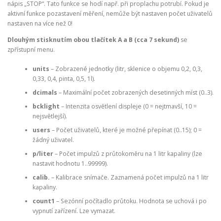
nápis „STOP“. Tato funkce se hodí např. při proplachu potrubí. Pokud je
aktivní funkce pozastavení měření, nemůže být nastaven počet uživatelů
nastaven na více než 0!
Dlouhým stisknutím obou tlačítek A a B (cca 7 sekund)
se
zpřístupní menu.
units
– Zobrazené jednotky (litr, sklenice o objemu 0,2, 0,3,
0,33, 0,4, pinta, 0,5, 1l).
dcimals
– Maximální počet zobrazených desetinných míst (0..3).
bcklight
– Intenzita osvětlení displeje (0 = nejtmavší, 10 =
nejsvětlejší).
users
– Počet uživatelů, které je možné přepínat (0..15); 0 =
žádný uživatel.
p/liter
– Počet impulzů z průtokoměru na 1 litr kapaliny (lze
nastavit hodnotu 1..99999).
calib.
– Kalibrace snímače. Zaznamená počet impulzů na 1 litr
kapaliny.
count1
– Sezónní počítadlo průtoku. Hodnota se uchová i po
vypnutí zařízení. Lze vymazat.