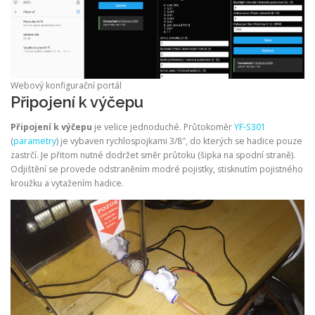
Webový konfigurační portál
Připojení k výčepu
Připojení k výčepu
je velice jednoduché. Průtokoměr
YF-S301
(
parametry
) je vybaven rychlospojkami 3/8″, do kterých se hadice pouze
zastrčí. Je přitom nutné dodržet směr průtoku (šipka na spodní straně).
Odjištění se provede odstraněním modré pojistky, stisknutím pojistného
kroužku a vytažením hadice.